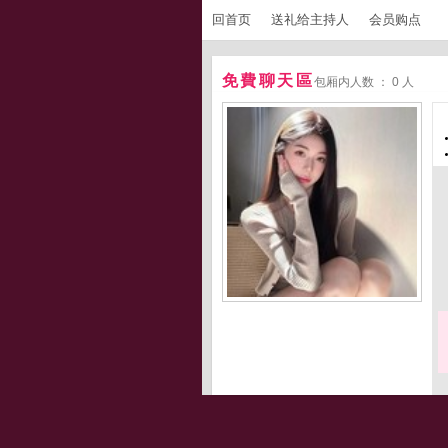
回首页
送礼给主持人
会员购点
免費聊天區
包厢内人数 ： 0 人