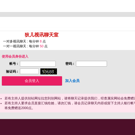
您即将进入 [
狄儿视讯聊天室
]
一对多视讯聊天 : 每分钟
8
点
一对一视讯聊天 : 每分钟
50
点
使用会员身份进入
帐号 :
密码 :
验证码 :
加入会员
若有主持人提供别站网址拉您到别网站，请将聊天记录提供我们，经查属实网站会免费赠送
若有主持人要求会员直接汇钱给她，请勿汇钱，请会员记录聊天内容或留下主持人银行帐
将免费赠送2000点。