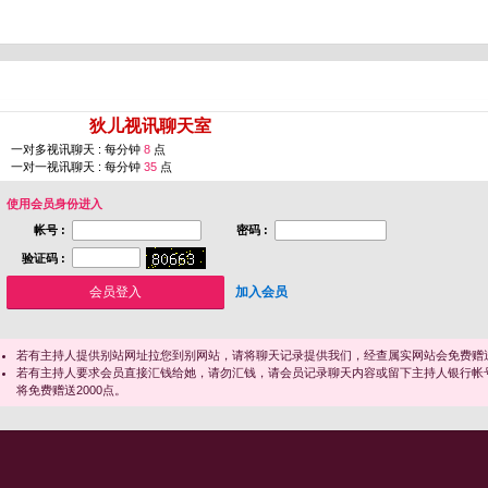
您即将进入 [
狄儿视讯聊天室
]
一对多视讯聊天 : 每分钟
8
点
一对一视讯聊天 : 每分钟
35
点
使用会员身份进入
帐号 :
密码 :
验证码 :
加入会员
若有主持人提供别站网址拉您到别网站，请将聊天记录提供我们，经查属实网站会免费赠送
若有主持人要求会员直接汇钱给她，请勿汇钱，请会员记录聊天内容或留下主持人银行帐
将免费赠送2000点。