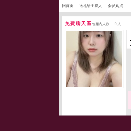
回首页
送礼给主持人
会员购点
免費聊天區
包厢内人数 ： 0 人