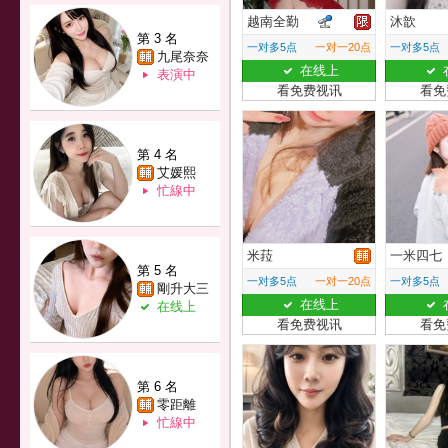
越南全勤
沐歆
第 3 名
一对多5点
一对一20点
一对多5点
九尾奈奈
在线上
表演中
看免费视讯
看免
第 4 名
艾媛熙
忙線中
米菈
一米四七
第 5 名
一对多5点
一对一20点
一对多5点
剛升大三
在线上
在线上
看免费视讯
看免
第 6 名
零距離
忙線中