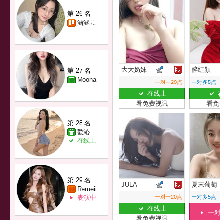
第 26 名
涵涵ㄦ
大大奶妹
醉紅顏
第 27 名
Moona
一对一20点
一对多5点
在线上
看免费视讯
看免
第 28 名
歡沁
在线上
第 29 名
JULAI
夏末葡萄
Remeii
表演中
一对一20点
一对多5点
在线上
一
看免费视讯