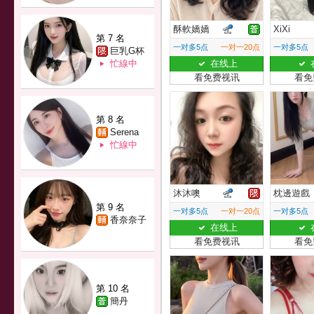
酥軟嬌嬌
XiXi
第 7 名
一对多5点
一对一20点
一对多5点
巨乳G杯
忙線中
在线上
看免费视讯
看免
第 8 名
Serena
忙線中
沐沐噢
枕邊遊戲
第 9 名
一对多5点
一对一20点
一对多5点
香奈奈子
在线上
看免费视讯
看免
第 10 名
簡丹