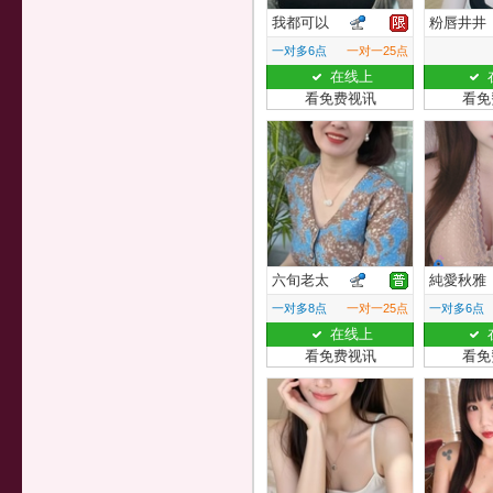
我都可以
粉唇井井
一对多6点
一对一25点
在线上
看免费视讯
看免
六旬老太
純愛秋雅
一对多8点
一对一25点
一对多6点
在线上
看免费视讯
看免