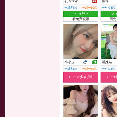
乳香世家
惟你
一对多8点
一对一30点
一对多8点
在线上
看免费视讯
看免
小小皮
淫娃娃
一对多8点
一对一30点
一对多8点
一对多表演中
一