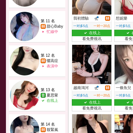
我初體驗
想妮樂
第 11 名
甜心Baby
一对多5点
一对一20点
一对多5点
忙線中
在线上
看免费视讯
看免
第 12 名
懼高症
表演中
越南鴻河
一條魚兒
第 13 名
夏思甯
一对多5点
一对一20点
一对多5点
在线上
在线上
看免费视讯
看免
第 14 名
筱緊嵐