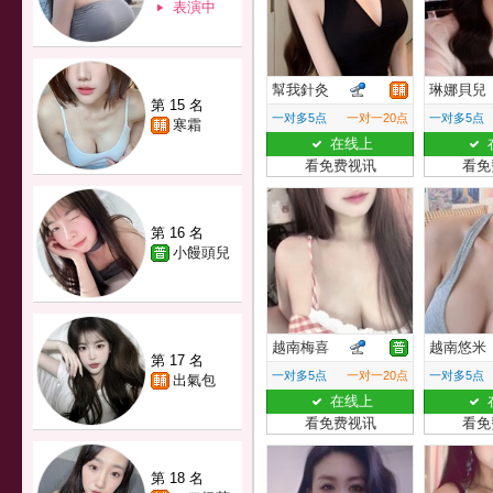
表演中
幫我針灸
琳娜貝兒
第 15 名
一对多5点
一对一20点
一对多5点
寒霜
在线上
看免费视讯
看免
第 16 名
小饅頭兒
越南梅喜
越南悠米
第 17 名
一对多5点
一对一20点
一对多5点
出氣包
在线上
看免费视讯
看免
第 18 名