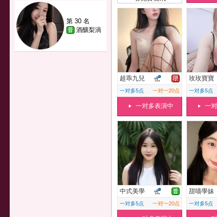
第 30 名
酒釀梨渦
超乖九兒
玫玫寶寶
一对多5点
一对一20点
一对多5点
一对多表演中
一
中式美學
甜喵學妹
一对多5点
一对一20点
一对多5点