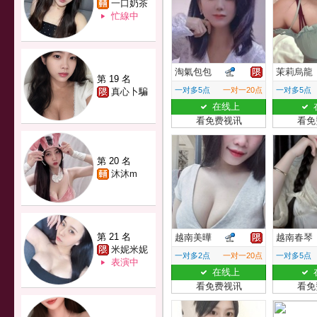
一口奶茶
忙線中
淘氣包包
茉莉烏龍
第 19 名
一对多5点
一对一20点
一对多5点
真心卜騙
在线上
看免费视讯
看免
第 20 名
沐沐m
第 21 名
越南美曄
越南春琴
米妮米妮
一对多2点
一对一20点
一对多5点
表演中
在线上
看免费视讯
看免