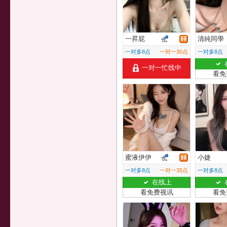
一昇屁
清純同學
一对多8点
一对一30点
一对多8点
一对一忙线中
看免
蜜液伊伊
小婕
一对多8点
一对一35点
一对多8点
在线上
看免费视讯
看免