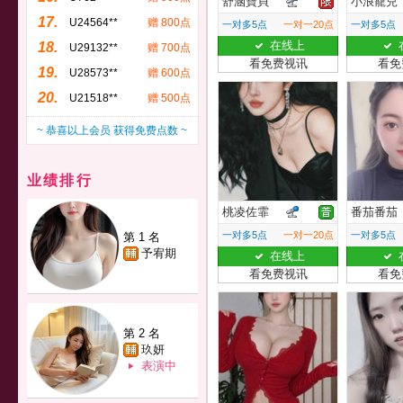
舒涵寶貝
小浪寵兒
17.
U24564**
赠 800点
一对多5点
一对一20点
一对多5点
在线上
18.
U29132**
赠 700点
看免费视讯
看免
19.
U28573**
赠 600点
20.
U21518**
赠 500点
~ 恭喜以上会员 获得免费点数 ~
业绩排行
桃凌佐霏
番茄番茄
一对多5点
一对一20点
一对多5点
第 1 名
予宥期
在线上
看免费视讯
看免
第 2 名
玖妍
表演中