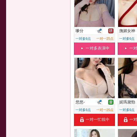
嗲分
撫媚女神
一对多6点
一对一25点
一对多6点
一对多表演中
一
悠悠-
妮瑪黛勁
一对多6点
一对一25点
一对多6点
一对一忙线中
一