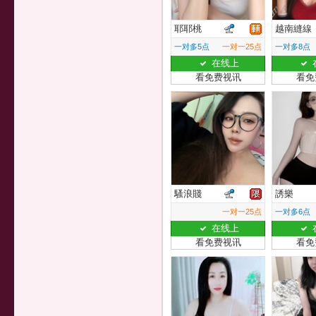
耶耶桃
越南縫線
一对多5点
一对一25点
一对多8点
在线上
看免费视讯
看免
騷浪賤
誘樂
一对一25点
一对多6点
在线上
看免费视讯
看免