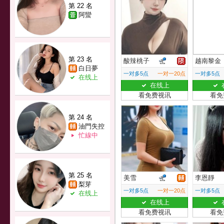
第 22 名
阿蠻
第 23 名
酸辣桃子
越南黎金
白日夢
一对多5点
一对一20点
一对多5点
在线上
在线上
看免费视讯
看免
第 24 名
油門失控
忙線中
第 25 名
美雪
李恩靜
梨芽
一对多5点
一对一20点
一对多5点
在线上
在线上
看免费视讯
看免