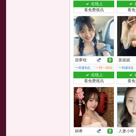
在线上
看免费视讯
看免
甜夢枕
姜妮妮
一对多8点
一对一30点
一对多8点
在线上
看免费视讯
看免
錦希
人妻小玲