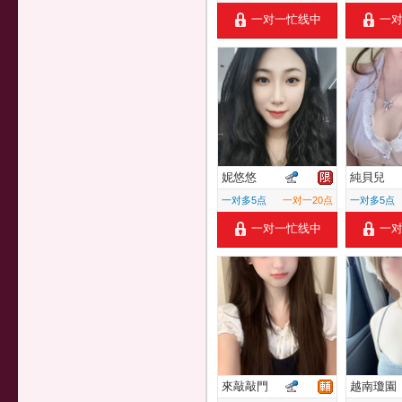
一对一忙线中
一
妮悠悠
純貝兒
一对多5点
一对一20点
一对多5点
一对一忙线中
一
來敲敲門
越南瓊園