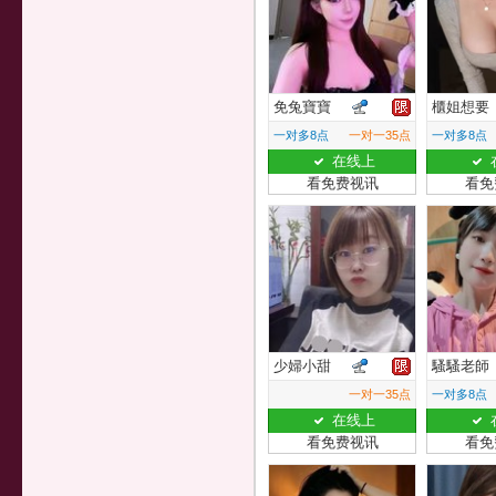
免兔寶寶
櫃姐想要
一对多8点
一对一35点
一对多8点
在线上
看免费视讯
看免
少婦小甜
騷騷老師
一对一35点
一对多8点
在线上
看免费视讯
看免