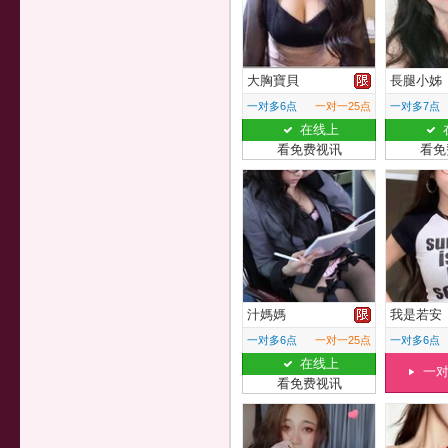
大胸寶貝
長腿小姊
一对多6点
一对一25点
一对多7点
在线上
看免费视讯
看免
汁媽媽
我是若安
一对多6点
一对一25点
一对多6点
在线上
一
看免费视讯