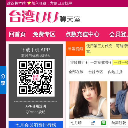
建议将本站
加入收藏
，方便日后找寻
回首页
免费专区
点数充值中心
会员登
使用第三方代充，可能導
溫馨提醒
下载手机 APP
當。
随时与你视讯聊天
业绩排行
一对多收费
一对一
全部在線
台妹专区
內地主播
APP使用說明
QRcode說明
七月晴
熱舞餅乾
七月会员消费排行榜